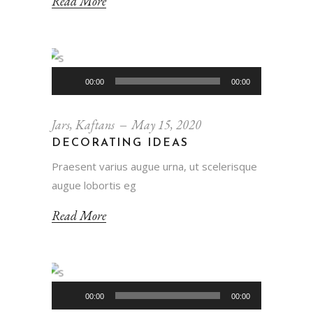
Read More
Audio
00:00
00:00
Player
Jars
,
Kaftans
May 15, 2020
DECORATING IDEAS
Praesent varius augue urna, ut scelerisque
augue lobortis eg
Read More
Audio
00:00
00:00
Player