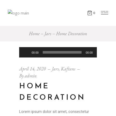
0
Home
Jars
Home Decoration
Audio
00:00
00:00
Player
April 14, 2020
Jars
,
Kaftans
By
admin
HOME
DECORATION
Lorem ipsum dolor sit amet, consectetur